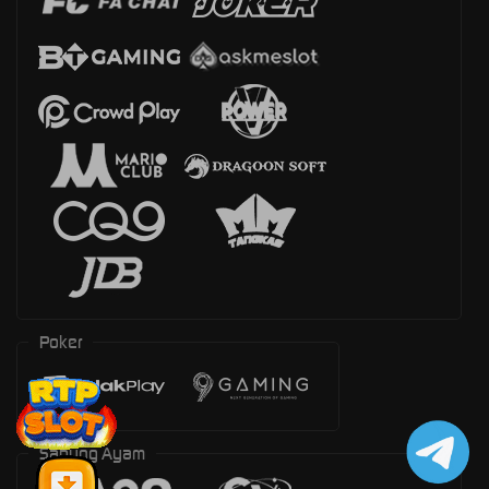
Poker
Sabung Ayam