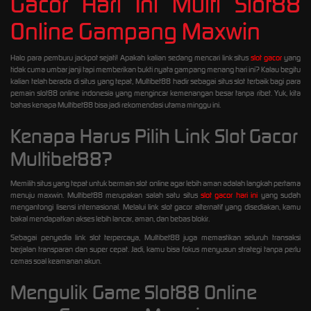
Gacor Hari Ini Multi Slot88
Online Gampang Maxwin
Halo para pemburu jackpot sejati! Apakah kalian sedang mencari link situs
slot gacor
yang
tidak cuma umbar janji tapi memberikan bukti nyata gampang menang hari ini? Kalau begitu
kalian telah berada di situs yang tepat, Multibet88 hadir sebagai situs slot terbaik bagi para
pemain slot88 online indonesia yang mengincar kemenangan besar tanpa ribet. Yuk, kita
bahas kenapa Multibet88 bisa jadi rekomendasi utama minggu ini.
Kenapa Harus Pilih Link Slot Gacor
Multibet88?
Memilih situs yang tepat untuk bermain slot online agar lebih aman adalah langkah pertama
menuju maxwin. Multibet88 merupakan salah satu situs
slot gacor hari ini
yang sudah
mengantongi lisensi internasional. Melalui link slot gacor alternatif yang disediakan, kamu
bakal mendapatkan akses lebih lancar, aman, dan bebas blokir.
Sebagai penyedia link slot terpercaya, Multibet88 juga memastikan seluruh transaksi
berjalan transparan dan super cepat. Jadi, kamu bisa fokus menyusun strategi tanpa perlu
cemas soal keamanan akun.
Mengulik Game Slot88 Online