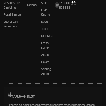
Responsible
Slots
+62888
Referral
Gambling
833333
Live
Pusat Bantuan
Casino
Syarat dan
Race
Ketentuan
Togel
Olahraga
Crash
Game
Arcade
Poker
Sabung
Ayam
TARUHAN SLOT
Penyedia slot online dengan beragam pilihan game menarik yang memudahkan