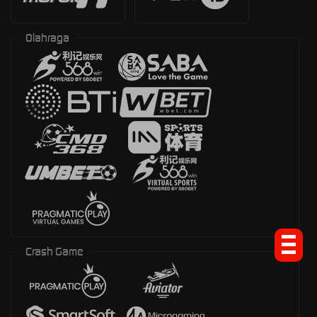
Olahraga
Crash Game