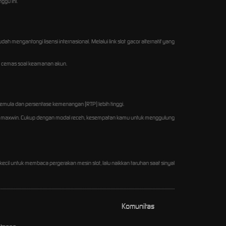
ggu ini.
ah mengantongi lisensi internasional. Melalui link slot gacor alternatif yang
rlu cemas soal keamanan akun.
emula dan persentase kemenangan (RTP) lebih tinggi.
 menang maxwin. Cukup dengan modal receh, kesempatan kamu untuk menggulung
kecil untuk membaca pergerakan mesin slot, lalu naikkan taruhan saat sinyal
n
Komunitas