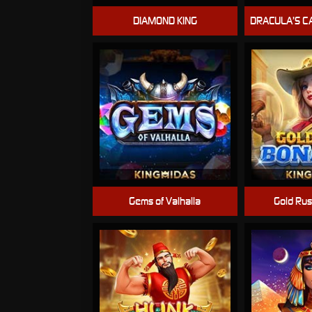
DIAMOND KING
DRACULA’S C
Gems of Valhalla
Gold Ru