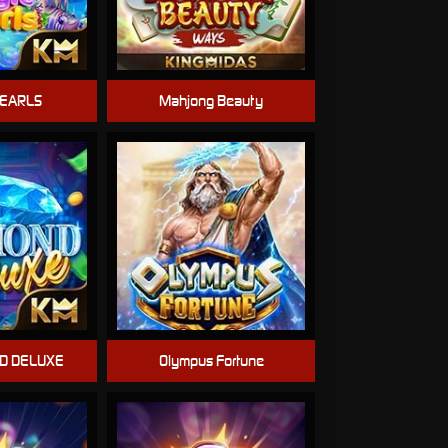
PEARLS
Mahjong Beauty
D DELUXE
Olympus Fortune