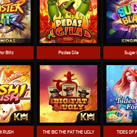
er Blitz
Pedas Gila
Sugar 
I RUSH
THE BIG THE FAT THE UGLY
TIDES OF