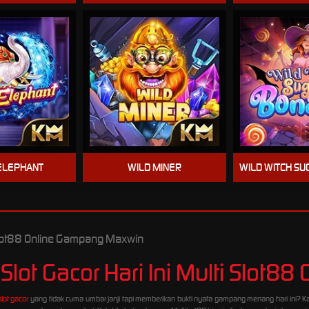
ELEPHANT
WILD MINER
WILD WITCH S
 Slot88 Online Gampang Maxwin
Slot Gacor Hari Ini Multi Slot
slot gacor
yang tidak cuma umbar janji tapi memberikan bukti nyata gampang menang hari ini? Kala