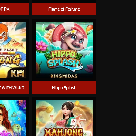
OF RA
Flame of Fortune
HEAVENLY FEAST WITH WUKONG
Hippo Splash