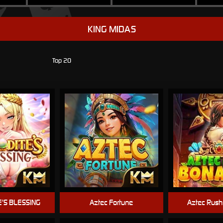
KING MIDAS
Top 20
’S BLESSING
Aztec Fortune
Aztec Rus