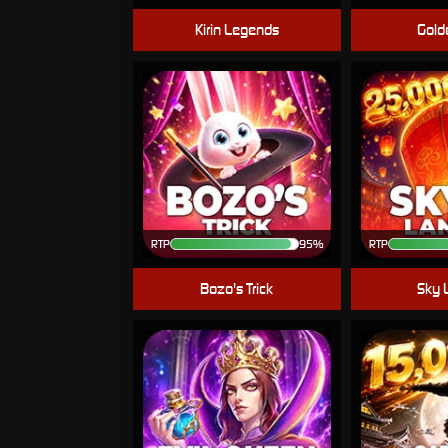
Kirin Legends
Gold
RTP
95%
RTP
Bozo's Trick
Sky 