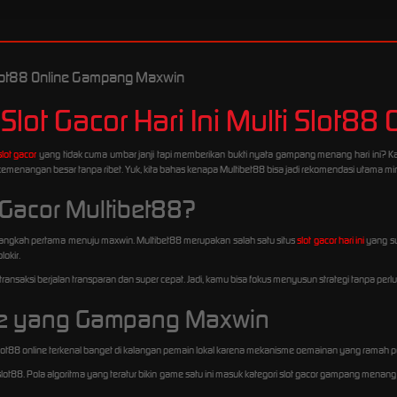
 Slot88 Online Gampang Maxwin
Slot Gacor Hari Ini Multi Slot
slot gacor
yang tidak cuma umbar janji tapi memberikan bukti nyata gampang menang hari ini? Kala
 kemenangan besar tanpa ribet. Yuk, kita bahas kenapa Multibet88 bisa jadi rekomendasi utama min
 Gacor Multibet88?
h langkah pertama menuju maxwin. Multibet88 merupakan salah satu situs
slot gacor hari ini
yang sud
okir.
 transaksi berjalan transparan dan super cepat. Jadi, kamu bisa fokus menyusun strategi tanpa pe
ne yang Gampang Maxwin
slot88 online terkenal banget di kalangan pemain lokal karena mekanisme oemainan yang ramah p
game slot88. Pola algoritma yang teratur bikin game satu ini masuk kategori slot gacor gampang