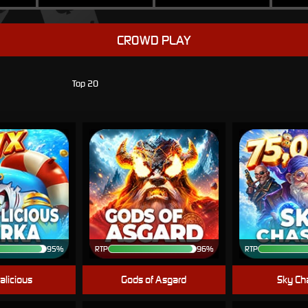
CROWD PLAY
Top 20
95%
RTP
96%
RTP
alicious
Gods of Asgard
Sky Ch