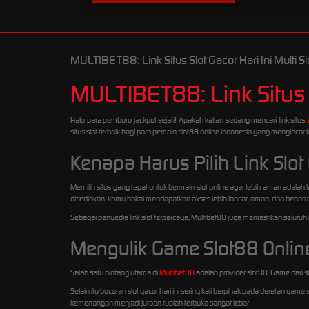
MULTIBET88: Link Situs Slot Gacor Hari Ini Multi
MULTIBET88: Link Situs 
Halo para pemburu jackpot sejati! Apakah kalian sedang mencari link situs
situs slot terbaik bagi para pemain slot88 online indonesia yang mengincar
Kenapa Harus Pilih Link Slot
Memilih situs yang tepat untuk bermain slot online agar lebih aman adala
disediakan, kamu bakal mendapatkan akses lebih lancar, aman, dan bebas bl
Sebagai penyedia link slot terpercaya, Multibet88 juga memastikan seluruh
Mengulik Game Slot88 Onli
Salah satu bintang utama di
Multibet88
adalah provider slot88. Game dari 
Selain itu bocoran slot gacor hari ini sering kali berpihak pada deretan 
kemenangan menjadi jutaan rupiah terbuka sangat lebar.