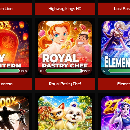
en Lion
Highway Kings HD
Lost Par
98%
RTP
95%
RTP
Lantern
Royal Pastry Chef
Element