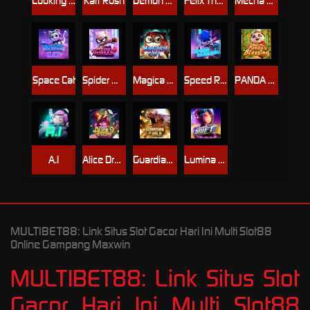
Cooking Red
Kart Rush
Demon Fox
Felix The Robber
Mecha Kaiju
Space Cat
Spider Woman
Magica Owl
Speed Runner
PANDA BLESSING
A.I
Alice Dream
Guardian of Gold
Lumina Drift
MULTIBET88: Link Situs Slot Gacor Hari Ini Multi Slot88
Online Gampang Maxwin
MULTIBET88: Link Situs Slot
Gacor Hari Ini Multi Slot88