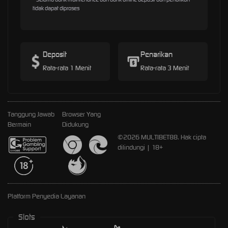
tidak dapat diproses
Deposit
Penarikan
Rata-rata 1 Menit
Rata-rata 3 Menit
Tanggung Jawab
Browser Yang
Bermain
Didukung
©2026 MULTIBET88. Hak cipta
dilindungi | 18+
Platform Penyedia Layanan
Slots