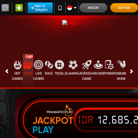
Main di
MASUK
DAFTAR
Telegram
HOT
SLOTS
LIVE
RACE
TOGEL
OLAHRAGA
CRASH
ARCADE
POKER
SABUNG
PROMO
GAMES
CASINO
GAME
AYAM
IDR
12,685,
JACKPOT
PLAY