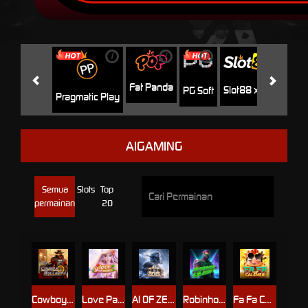
i
i
i
i
i
Facha
Fat Panda
Slot88 x PP
PG Soft
Pragmatic Play
AIGAMING
Semua
Slots
Top
permainan
20
Cowboy Bullseye
Love Paradise
AI OF ZEUS
Robinhood Quest
Fa Fa Caishen