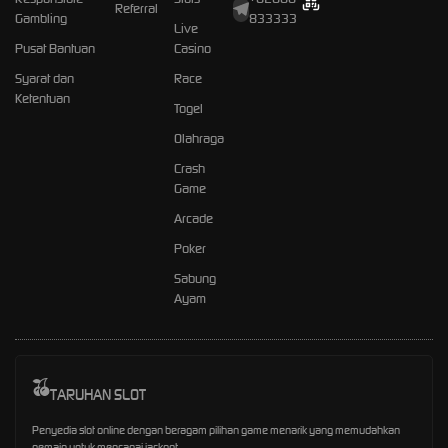
Referral
Gambling
833333
Live
Pusat Bantuan
Casino
Syarat dan
Race
Ketentuan
Togel
Olahraga
Crash
Game
Arcade
Poker
Sabung
Ayam
TARUHAN SLOT
Penyedia slot online dengan beragam pilihan game menarik yang memudahkan
pemain untuk mencapai jackpot