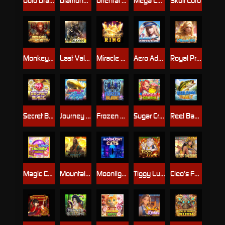
Gold Dragon
Diamond Mask
Oriental Treasures
Mega Cave
Skull Lord
Monkey King
Last Valkyrie
Miracle Ring
Aero Adventure
Royal Princess
Secret Ball
Journey to the Abyss
Frozen Blade
Sugar Crush!
Reel Bass Family
Magic Candy Factory
Mountain Spirit
Moonlight Cats
Tiggy Luck
Cleo’s Fortune