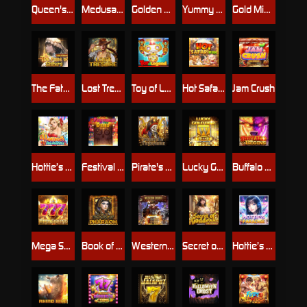
Queen's Bow
Medusa’s Blessing
Golden Kitty
Yummy Kitchen
Gold Mine Rush
The Fates of Sisters
Lost Treasure
Toy of Legend
Hot Safari Run
Jam Crush
Hottie’s Vacation
Festival of the Dead
Pirate's Treasure
Lucky Goldbar
Buffalo Begins
Mega Sevens
Book of Pharaoh
Western Sherrif
Secret of Goddess
Hottie’s Paradise