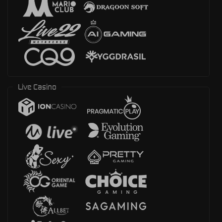
Live Casino