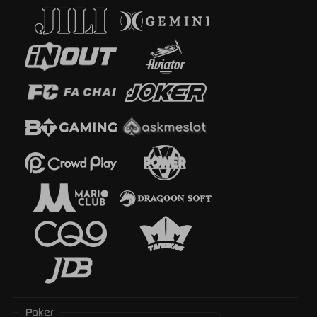
Poker