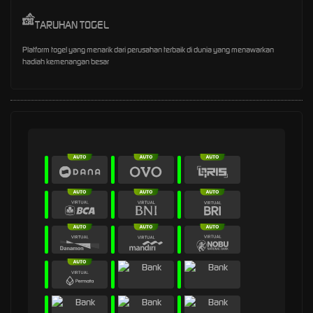
TARUHAN TOGEL
Platform togel yang menarik dari perusahan terbaik di dunia yang menawarkan
hadiah kemenangan besar