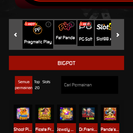
i
i
i
i
i
Facha
Fat Panda
Slot88 x PP
PG Soft
Pragmatic Play
BIGPOT
Semua
Top
Slots
permainan
20
Shoot Piggy
Fiesta Frenzy
Jewely Spin
Dr.Franken’s Lab
Panda’s Jackpot