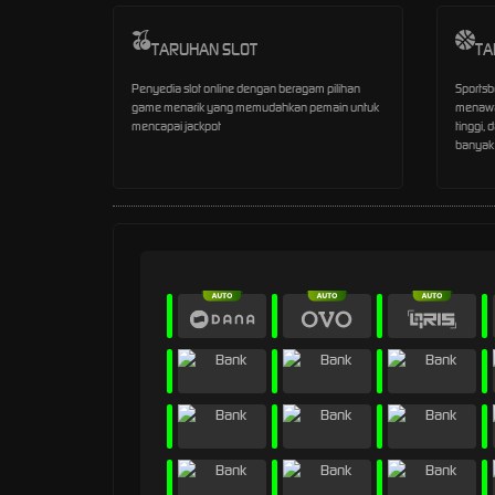
TARUHAN SLOT
TA
Penyedia slot online dengan beragam pilihan
Sportsb
game menarik yang memudahkan pemain untuk
menawar
mencapai jackpot
tinggi,
banyak 