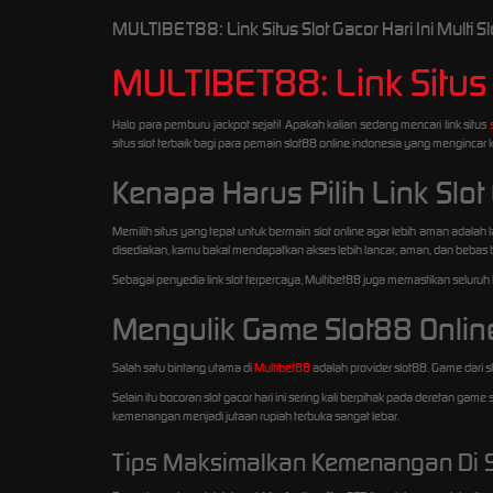
MULTIBET88: Link Situs Slot Gacor Hari Ini Multi
MULTIBET88: Link Situs 
Halo para pemburu jackpot sejati! Apakah kalian sedang mencari link situs
situs slot terbaik bagi para pemain slot88 online indonesia yang mengincar
Kenapa Harus Pilih Link Slot
Memilih situs yang tepat untuk bermain slot online agar lebih aman adala
disediakan, kamu bakal mendapatkan akses lebih lancar, aman, dan bebas bl
Sebagai penyedia link slot terpercaya, Multibet88 juga memastikan seluruh
Mengulik Game Slot88 Onli
Salah satu bintang utama di
Multibet88
adalah provider slot88. Game dari 
Selain itu bocoran slot gacor hari ini sering kali berpihak pada deretan 
kemenangan menjadi jutaan rupiah terbuka sangat lebar.
Tips Maksimalkan Kemenangan Di Si