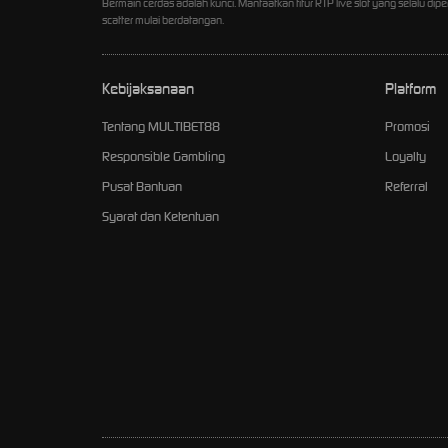
Bermain cerdas adalah kunci. Manfaatkan fitur RTP live slot yang selalu di
scatter mulai berdatangan.
Kebijaksanaan
Platform
Tentang MULTIBET88
Promosi
Responsible Gambling
Loyalty
Pusat Bantuan
Referral
Syarat dan Ketentuan