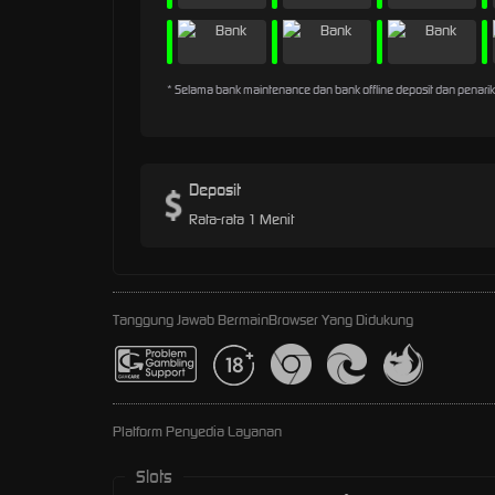
* Selama bank maintenance dan bank offline deposit dan penarik
Deposit
Rata-rata 1 Menit
Tanggung Jawab Bermain
Browser Yang Didukung
Platform Penyedia Layanan
Slots