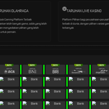
RUHAN OLAHRAGA
TARUHAN LIVE KASINO
ook Gaming Platform Terbaik
Platform Pilihan bagi perusahaan-perusa
kan lebih banyak game, odds yang lebih
terbaik di dunia, dengan pilihan variasi g
 dan menyediakan pilihan yang lebih
terbanyak
untuk pemain.