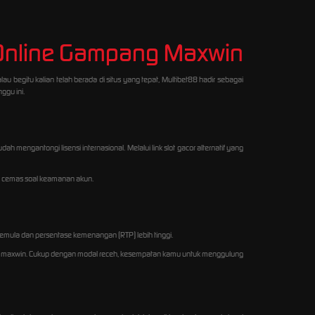
88 Online Gampang Maxwin
u begitu kalian telah berada di situs yang tepat, Multibet88 hadir sebagai
ggu ini.
ah mengantongi lisensi internasional. Melalui link slot gacor alternatif yang
rlu cemas soal keamanan akun.
emula dan persentase kemenangan (RTP) lebih tinggi.
 menang maxwin. Cukup dengan modal receh, kesempatan kamu untuk menggulung