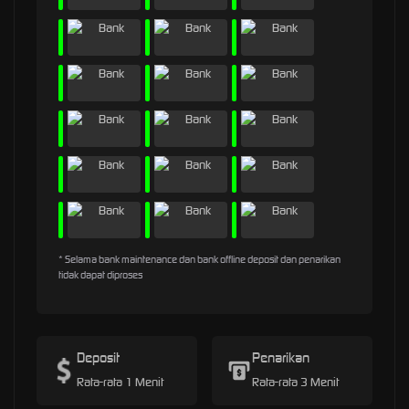
* Selama bank maintenance dan bank offline deposit dan penarikan
tidak dapat diproses
Deposit
Penarikan
Rata-rata 1 Menit
Rata-rata 3 Menit