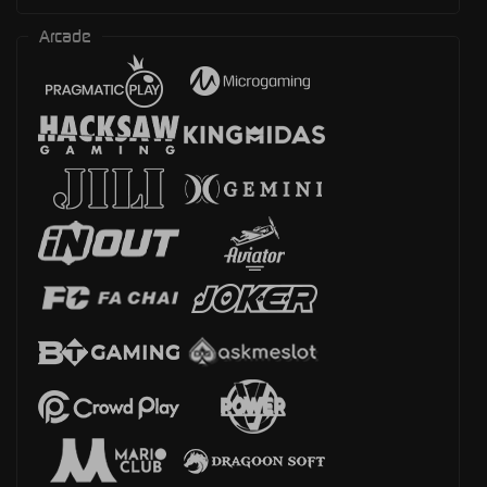
Arcade