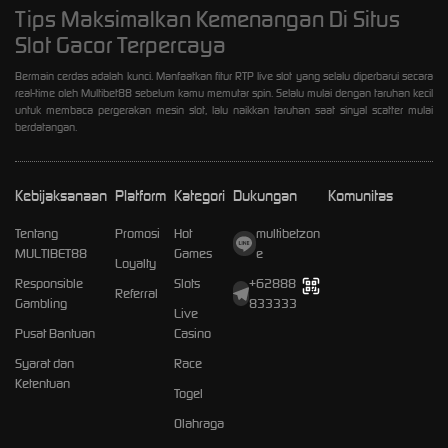
Tips Maksimalkan Kemenangan Di Situs
Slot Gacor Terpercaya
Bermain cerdas adalah kunci. Manfaatkan fitur RTP live slot yang selalu diperbarui secara
real-time oleh Multibet88 sebelum kamu memutar spin. Selalu mulai dengan taruhan kecil
untuk membaca pergerakan mesin slot, lalu naikkan taruhan saat sinyal scatter mulai
berdatangan.
Kebijaksanaan
Platform
Kategori
Dukungan
Komunitas
Tentang
Promosi
Hot
multibetzon
MULTIBET88
Games
e
Loyalty
Responsible
Slots
+62888
Referral
Gambling
833333
Live
Pusat Bantuan
Casino
Syarat dan
Race
Ketentuan
Togel
Olahraga