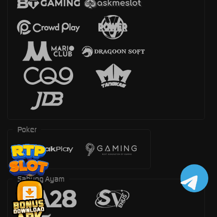
Poker
Sabung Ayam