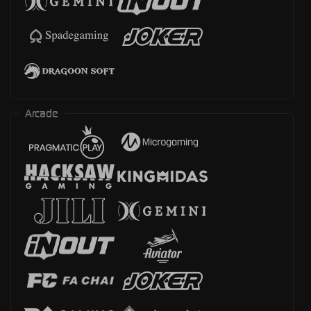
Arcade