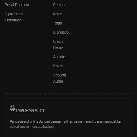
Pusat Bantuan
Casino
Syarat dan
Race
Ketentuan
Togel
Olahraga
Crash
Game
Arcade
Poker
Sabung
Ayam
TARUHAN SLOT
Penyedia slot online dengan beragam pilihan game menarik yang memudahkan
pemain untuk mencapai jackpot