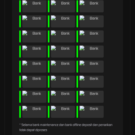
* Selama bank maintenance dan bank offline deposit dan penarikan
tidak dapat diproses