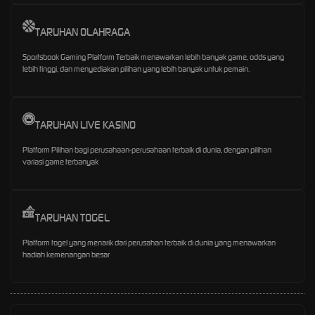
TARUHAN OLAHRAGA
Sportsbook Gaming Platform Terbaik menawarkan lebih banyak game, odds yang
lebih tinggi, dan menyediakan pilihan yang lebih banyak untuk pemain.
TARUHAN LIVE KASINO
Platform Pilihan bagi perusahaan-perusahaan terbaik di dunia, dengan pilihan
variasi game terbanyak
TARUHAN TOGEL
Platform togel yang menarik dari perusahan terbaik di dunia yang menawarkan
hadiah kemenangan besar