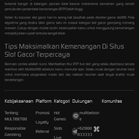
terkenal banget di kalangan pemain lokal karena mekanisme oemainan yang ramah
pemula dan persentase kemenangan (RTP) lebih tinggi.
Selain itu bocoran slot gacor hari ini sering kali berpihak pada deretan game slot88. Pola
algoritma yang teratur bikin game satu ini masuk kategori slot gacor gampang menang
maxwin. Cukup dengan modal receh, kesempatan kamu untuk menggulung kemenangan
menjadi jutaan rupiah terbuka sangat lebar.
Tips Maksimalkan Kemenangan Di Situs
Slot Gacor Terpercaya
Bermain cerdas adalah kunci. Manfaatkan fitur RTP live slot yang selalu diperbarui secara
real-time oleh Multibet88 sebelum kamu memutar spin. Selalu mulai dengan taruhan kecil
untuk membaca pergerakan mesin slot, lalu naikkan taruhan saat sinyal scatter mulai
berdatangan.
Kebijaksanaan
Platform
Kategori
Dukungan
Komunitas
Tentang
Promosi
Hot
multibetzon
MULTIBET88
Games
e
Loyalty
Responsible
Slots
+62888
Referral
Gambling
833333
Live