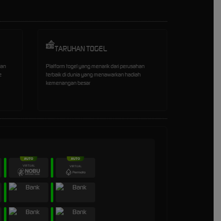
TARUHAN TOGEL
aan
Platform togel yang menarik dari perusahan
e
terbaik di dunia yang menawarkan hadiah
kemenangan besar