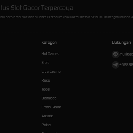
us Slot Gacor Terpercaya
rbarui secara real-time oleh Multibet88 sebelum kamu memutar spin. Selalu mulai dengan taruhan k
Kategori
Dukungan
Hot Games
multibe
Slots
+6288
Live Casino
Race
Togel
Olahraga
Crash Game
Arcade
Poker