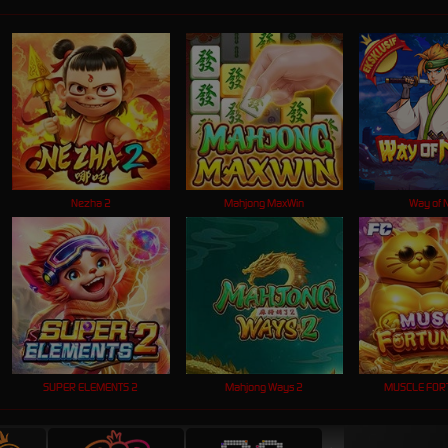
Nezha 2
Mahjong MaxWin
Way of N
SUPER ELEMENTS 2
Mahjong Ways 2
MUSCLE FOR