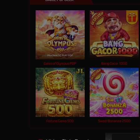
Gates of Olympus POP
Bang Gacor 1000
Fortune Gems 500
Sweet Bonanza 2500