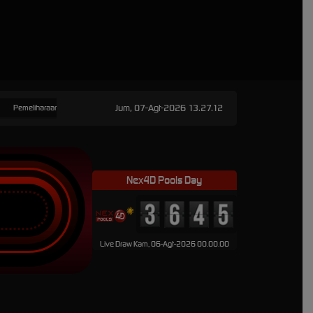
Jum, 07-Agt-2026 13.27.12
liharaan Terjadwal: Live22 pada 07-Agt-2026 dari 13.00.00 sampai 13.45.00. Selama waktu ini
Nex4D Pools Day
Live Draw Kam, 06-Agt-2026 00.00.00