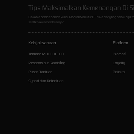
Tips Maksimalkan Kemenangan Di Sit
Bermain cerdas adalah kunci. Manfaatkan fitur RTP live slot yang selalu dipe
scatter mulai berdatangan.
Kebijaksanaan
Platform
Tentang MULTIBET88
Promosi
Responsible Gambling
Loyalty
Pusat Bantuan
Referral
Syarat dan Ketentuan