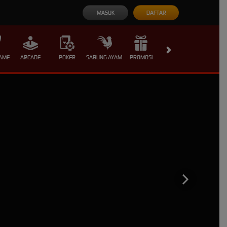
MASUK
DAFTAR
GAME
ARCADE
POKER
SABUNG AYAM
PROMOSI