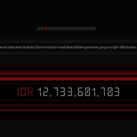
ak akan tersedia. Kami memohon maaf atas ketidaknyamanan yang mungkin ditimbulkan.
Peme
IDR
12,733,598,705