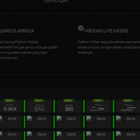
Sabung Ayam
UHAN OLAHRAGA
TARUHAN LIVE KASINO
k Gaming Platform Terbaik
Platform Pilihan bagi perusahaan-perusah
an lebih banyak game, odds yang lebih
terbaik di dunia, dengan pilihan variasi gam
an menyediakan pilihan yang lebih
terbanyak
ntuk pemain.